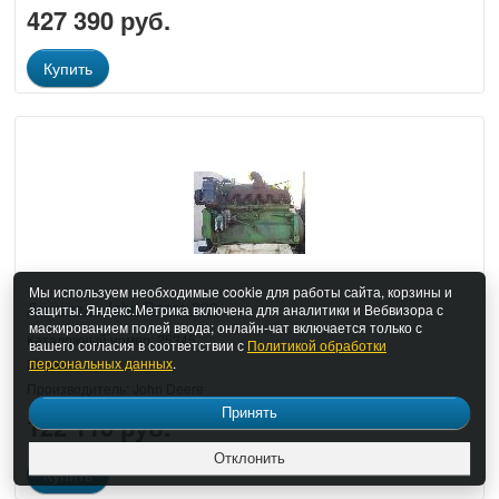
427 390 руб.
Купить
Мы используем необходимые cookie для работы сайта, корзины и
Двигатель John Deere 329
защиты. Яндекс.Метрика включена для аналитики и Вебвизора с
маскированием полей ввода; онлайн-чат включается только с
Каталожный номер: 25345
вашего согласия в соответствии с
Политикой обработки
персональных данных
.
Марка: -
Производитель: John Deere
Принять
122 110 руб.
Отклонить
Купить