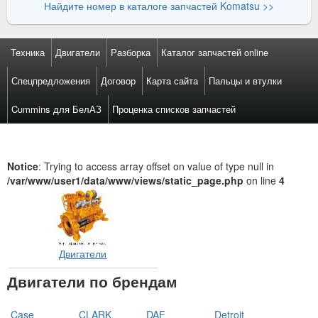
Найдите номер в каталоге запчастей Komatsu >>
Техника
Двигатели
Разборка
Каталог запчастей online
Спецпредложения
Договор
Карта сайта
Пальцы и втулки
Cummins для БелАЗ
Проценка списков запчастей
Notice
: Trying to access array offset on value of type null in
/var/www/user1/data/www/views/static_page.php
on line
4
Двигатели
Двигатели по брендам
Case
CLARK
DAF
Detroit