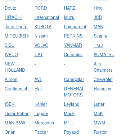
Deutz
FORD
HATZ
Hino
HITACHI
International
Isuzu
JCB
John Deere
KUBOTA
Lombardini
MAN
MITSUBISHI
Nissan
PERKINS
Scania
SISU
VOLVO
YANMAR
ТМЗ
IVECO
CAT
Cummins
KOMATSU
NEW
-
-
Allis
HOLLAND
Chalmers
Allison
AVL
Caterpillar
Chevrolet
Continental
Fiat
GENERAL
Hercules
MOTORS
ISEKI
Kohler
Leyland
Lister
Lister-Petter
Lugger
Mack
MaK
MAN B&W
Mercedes
MTU
MWM
Onan
Paccar
Poyaud
Ruston