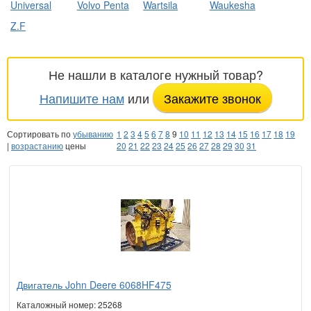
Universal
Volvo Penta
Wartsila
Waukesha
Z.F
Не нашли в каталоге нужный товар?
Напишите нам
или
Закажите звонок
Сортировать по
убыванию
1
2
3
4
5
6
7
8
9
10
11
12
13
14
15
16
17
18
19
|
возрастанию
цены
20
21
22
23
24
25
26
27
28
29
30
31
Двигатель John Deere 6068HF475
Каталожный номер: 25268