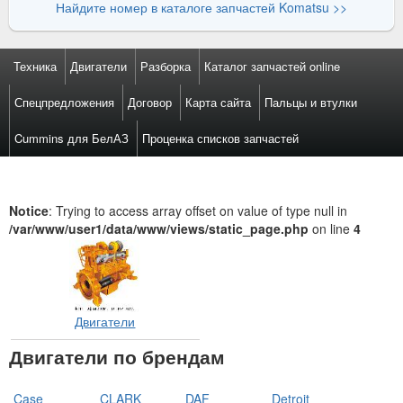
Найдите номер в каталоге запчастей Komatsu >>
Техника
Двигатели
Разборка
Каталог запчастей online
Спецпредложения
Договор
Карта сайта
Пальцы и втулки
Cummins для БелАЗ
Проценка списков запчастей
Notice
: Trying to access array offset on value of type null in
/var/www/user1/data/www/views/static_page.php
on line
4
Двигатели
Двигатели по брендам
Case
CLARK
DAF
Detroit