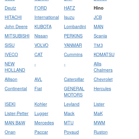
Deutz
FORD
HATZ
Hino
HITACHI
International
Isuzu
JCB
John Deere
KUBOTA
Lombardini
MAN
MITSUBISHI
Nissan
PERKINS
Scania
SISU
VOLVO
YANMAR
ТМЗ
IVECO
CAT
Cummins
KOMATSU
NEW
-
-
Allis
HOLLAND
Chalmers
Allison
AVL
Caterpillar
Chevrolet
Continental
Fiat
GENERAL
Hercules
MOTORS
ISEKI
Kohler
Leyland
Lister
Lister-Petter
Lugger
Mack
MaK
MAN B&W
Mercedes
MTU
MWM
Onan
Paccar
Poyaud
Ruston