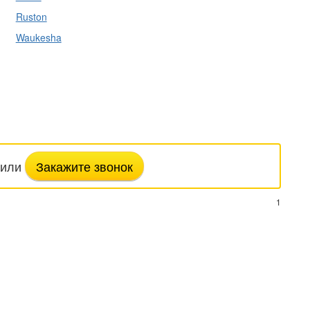
Ruston
Waukesha
или
Закажите звонок
1