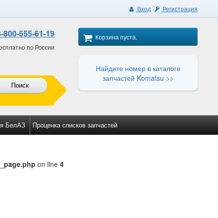
Вход
Регистрация
8-800-555-61-19
Корзина пуста.
есплатно по России
Найдите номер в каталоге
запчастей Komatsu >>
Поиск
я БелАЗ
Проценка списков запчастей
c_page.php
on line
4