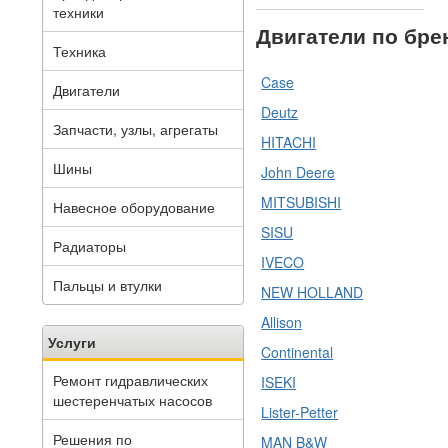
техники
Двигатели по бр
Техника
Case
Двигатели
Deutz
Запчасти, узлы, агрегаты
HITACHI
Шины
John Deere
MITSUBISHI
Навесное оборудование
SISU
Радиаторы
IVECO
Пальцы и втулки
NEW HOLLAND
Allison
Услуги
Continental
Ремонт гидравлических
ISEKI
шестеренчатых насосов
Lister-Petter
Решения по
MAN B&W