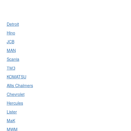
Detroit
Hino
JCB
MAN
Scania
ТМЗ
KOMATSU
Allis Chalmers
Chevrolet
Hercules
Lister
MaK
MWM