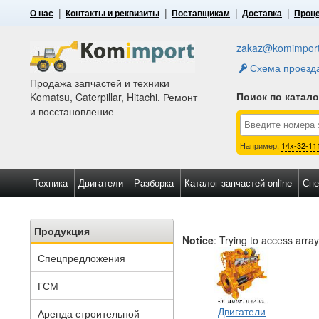
О нас
Контакты и реквизиты
Поставщикам
Доставка
Проце
zakaz@komimport
Схема проезд
Продажа запчастей и техники
Поиск по катал
Komatsu, Caterpillar, Hitachi. Ремонт
и восстановление
Например,
14x-32-11
Техника
Двигатели
Разборка
Каталог запчастей online
Спе
Продукция
Notice
: Trying to access array
Спецпредложения
ГСМ
Двигатели
Аренда строительной