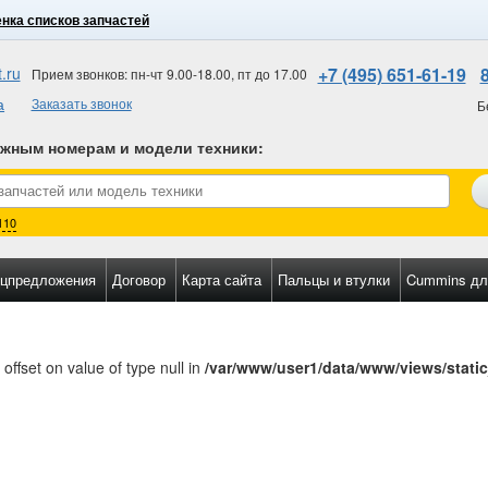
нка списков запчастей
.ru
+7 (495) 651-61-19
Прием звонков: пн-чт 9.00-18.00, пт до 17.00
а
Заказать звонок
Б
ожным номерам и модели техники
:
110
цпредложения
Договор
Карта сайта
Пальцы и втулки
Cummins дл
 offset on value of type null in
/var/www/user1/data/www/views/stati