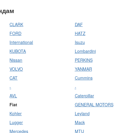
ендам
CLARK
DAF
FORD
HATZ
International
Isuzu
KUBOTA
Lombardini
Nissan
PERKINS
VOLVO
YANMAR
CAT
Cummins
-
-
AVL
Caterpillar
Fiat
GENERAL MOTORS
Kohler
Leyland
Lugger
Mack
Mercedes
MTU