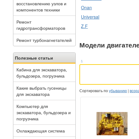
восстановлению узлов и
Onan
компонентов техники
Universal
Ремонт
Z.F
гидротрансформаторов
Ремонт турбонагнетателей
Модели двигателе
Полезные статьи
-
Кабина для экскаватора,
бульдозера, погрузчика
Какие выбрать гусеницы
Сортировать по
убыванию
|
возр
для экскаватора
Компьютер для
экскаватора, бульдозера и
погрузчика
Охлаждающая система