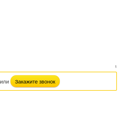
1
или
Закажите звонок