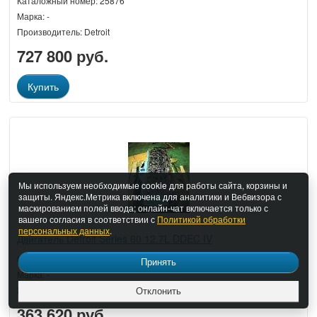
Каталожный номер: 25876
Марка: -
Производитель: Detroit
727 800 руб.
Купить
Мы используем необходимые cookie для работы сайта, корзины и
защиты. Яндекс.Метрика включена для аналитики и Вебвизора с
маскированием полей ввода; онлайн-чат включается только с
вашего согласия в соответствии с
Политикой обработки
персональных данных
.
Двигатель Detroit Series 60 12.7L DDEC IV
Каталожный номер: 25940
Принять
Марка: -
Производитель: Detroit
Отклонить
363 620 руб.