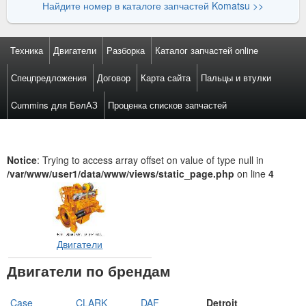
Найдите номер в каталоге запчастей Komatsu >>
Техника
Двигатели
Разборка
Каталог запчастей online
Спецпредложения
Договор
Карта сайта
Пальцы и втулки
Cummins для БелАЗ
Проценка списков запчастей
Notice
: Trying to access array offset on value of type null in
/var/www/user1/data/www/views/static_page.php
on line
4
Двигатели
Двигатели по брендам
Case
CLARK
DAF
Detroit