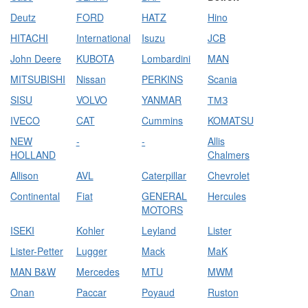
Deutz
FORD
HATZ
Hino
HITACHI
International
Isuzu
JCB
John Deere
KUBOTA
Lombardini
MAN
MITSUBISHI
Nissan
PERKINS
Scania
SISU
VOLVO
YANMAR
ТМЗ
IVECO
CAT
Cummins
KOMATSU
NEW
-
-
Allis
HOLLAND
Chalmers
Allison
AVL
Caterpillar
Chevrolet
Continental
Fiat
GENERAL
Hercules
MOTORS
ISEKI
Kohler
Leyland
Lister
Lister-Petter
Lugger
Mack
MaK
MAN B&W
Mercedes
MTU
MWM
Onan
Paccar
Poyaud
Ruston