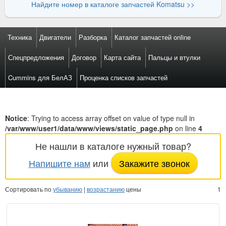
Найдите номер в каталоге запчастей Komatsu >>
Техника
Двигатели
Разборка
Каталог запчастей online
Спецпредложения
Договор
Карта сайта
Пальцы и втулки
Cummins для БелАЗ
Проценка списков запчастей
Notice
: Trying to access array offset on value of type null in
/var/www/user1/data/www/views/static_page.php
on line
4
Не нашли в каталоге нужный товар?
Напишите нам
или
Закажите звонок
Сортировать по
убыванию
|
возрастанию
цены
1