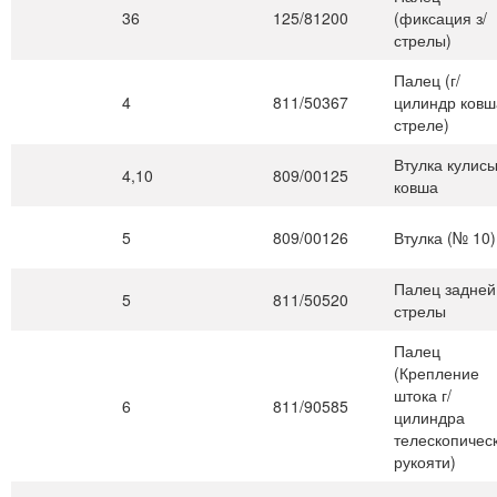
36
125/81200
(фиксация з/
стрелы)
Палец (г/
4
811/50367
цилиндр ковш
стреле)
Втулка кулис
4,10
809/00125
ковша
5
809/00126
Втулка (№ 10)
Палец задней
5
811/50520
стрелы
Палец
(Крепление
штока г/
6
811/90585
цилиндра
телескопичес
рукояти)