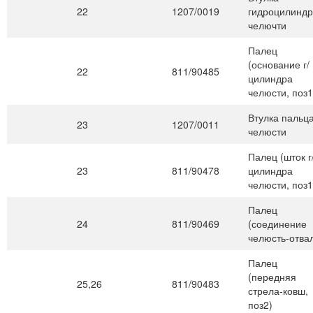
22
1207/0019
гидроцилинд
челючти
Палец
(основание г/
22
811/90485
цилиндра
челюсти, поз1
Втулка пальц
23
1207/0011
челюсти
Палец (шток г
23
811/90478
цилиндра
челюсти, поз1
Палец
24
811/90469
(соединение
челюсть-отва
Палец
(передняя
25,26
811/90483
стрела-ковш,
поз2)