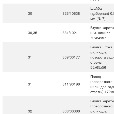
Шайба
30
823/10638
(доборная) 0,
мм (№ 7)
Втулка каретк
30,35
831/10211
н.м. нижняя
70х84х57
Втулка штока
цилиндра
31
809/00177
поворота зад
стрелы
55х65х56
Палец
(поворотного
31
811/90198
цилиндра зад
стрелы) 172м
Втулка каретк
(поворотного
32
808/00388
цилиндра