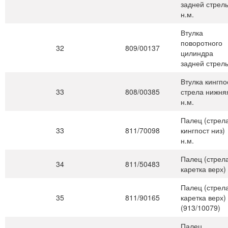
задней стрел
н.м.
Втулка
поворотного
32
809/00137
цилиндра
задней стрел
Втулка кингпо
33
808/00385
стрела нижня
н.м.
Палец (стрел
33
811/70098
кингпост низ)
н.м.
Палец (стрел
34
811/50483
каретка верх)
Палец (стрел
35
811/90165
каретка верх)
(913/10079)
Палец