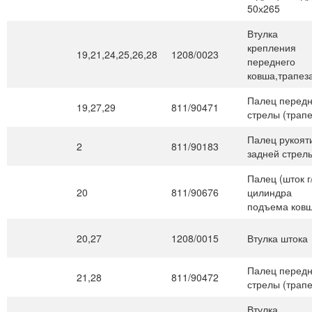
50х265
Втулка
крепления
19,21,24,25,26,28
1208/0023
переднего
ковша,трапез
Палец перед
19,27,29
811/90471
стрелы (трапе
Палец рукоят
2
811/90183
задней стрел
Палец (шток г
20
811/90676
цилиндра
подъема ковш
20,27
1208/0015
Втулка штока
Палец перед
21,28
811/90472
стрелы (трапе
Втулка