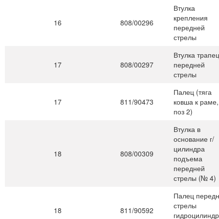
Втулка
крепления
16
808/00296
передней
стрелы
Втулка трапе
17
808/00297
передней
стрелы
Палец (тяга
17
811/90473
ковша к раме,
поз 2)
Втулка в
основание г/
цилиндра
18
808/00309
подъема
передней
стрелы (№ 4)
Палец перед
стрелы
18
811/90592
гидроцилинд