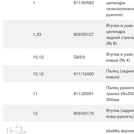
1
811/90583
цилиндра
телескопичес
рукояти)
Втулка в ушко 
цилиндра
1,33
809/00127
задней стрел
(№ 8)
Втулка в ушко
10,12
G65/0
ковша (№ 4)
Палец (задне
10,12
911/12400
ковша)
Палец рукоят
11
811/20061
трапез 45х300
300мм
Втулка (задни
12
809/00176
ковш-рукоять)
Шайба верхне