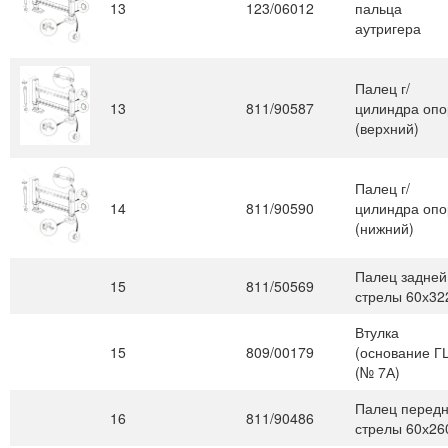
13
123/06012
пальца
аутригера
Палец г/
13
811/90587
цилиндра оп
(верхний)
Палец г/
14
811/90590
цилиндра оп
(нижний)
Палец задней
15
811/50569
стрелы 60х32
Втулка
15
809/00179
(основание Г
(№ 7А)
Палец перед
16
811/90486
стрелы 60х26