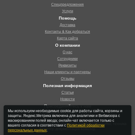
Спецпредложения
Услуги
Помощь
Доставка
Контакты & Как добраться
Карта сайта
О компании
О нас
Сотрудники
Реквизиты
Наши клиенты и партнеры
Отзывы
Полезная информация
Статьи
Новости
Присоединяйтесь к нам
Мы используем необходимые cookie для работы сайта, корзины и
Мы принемаем к оплате
защиты. Яндекс.Метрика включена для аналитики и Вебвизора с
маскированием полей ввода; онлайн-чат включается только с
© 2007 — 2018, КОМИМПОРТ. Продажа запчастей Komatsu, техника
вашего согласия в соответствии с
Политикой обработки
Коматсу, документация Коматсу.
персональных данных
.