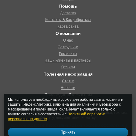
Помощь
Доставка
Контакты & Как добраться
Карта сайта
О компании
О нас
Сотрудники
Реквизиты
Наши клиенты и партнеры
Отзывы
Полезная информация
Статьи
Новости
Присоединяйтесь к нам
Мы используем необходимые cookie для работы сайта, корзины и
Мы принемаем к оплате
защиты. Яндекс.Метрика включена для аналитики и Вебвизора с
маскированием полей ввода; онлайн-чат включается только с
© 2007 — 2018, КОМИМПОРТ. Продажа запчастей Komatsu, техника
вашего согласия в соответствии с
Политикой обработки
Коматсу, документация Коматсу.
персональных данных
.
Политика обработки персональных данных
Условия оформления и
продажи
Принять