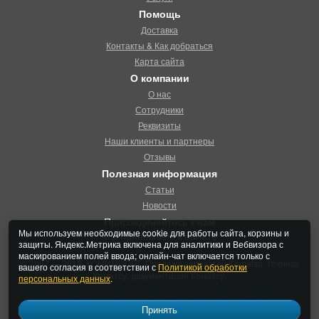
Помощь
Доставка
Контакты & Как добраться
Карта сайта
О компании
О нас
Сотрудники
Реквизиты
Наши клиенты и партнеры
Отзывы
Полезная информация
Статьи
Новости
Присоединяйтесь к нам
Мы используем необходимые cookie для работы сайта, корзины и
Мы принемаем к оплате
защиты. Яндекс.Метрика включена для аналитики и Вебвизора с
маскированием полей ввода; онлайн-чат включается только с
© 2007 — 2018, КОМИМПОРТ. Продажа запчастей Komatsu, техника
вашего согласия в соответствии с
Политикой обработки
Коматсу, документация Коматсу.
персональных данных
.
Политика обработки персональных данных
Условия оформления и
продажи
Принять