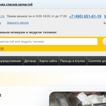
нка списков запчастей
.ru
+7 (495) 651-61-19
Прием звонков: пн-чт 9.00-18.00, пт до 17.00
а
Заказать звонок
Б
ожным номерам и модели техники
:
110
цпредложения
Договор
Карта сайта
Пальцы и втулки
Cummins дл
П