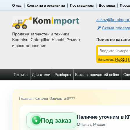
О нас
Контакты и реквизиты
Поставщикам
Доставка
Проце
zakaz@komimport
Схема проезд
Продажа запчастей и техники
Поиск по катал
Komatsu, Caterpillar, Hitachi. Ремонт
и восстановление
Например,
14x-32-11
Техника
Двигатели
Разборка
Каталог запчастей online
Спе
Главная
›
Каталог
›
Запчасти
›
8777
Наличие уточним в К
Под заказ
●
Москва, Россия