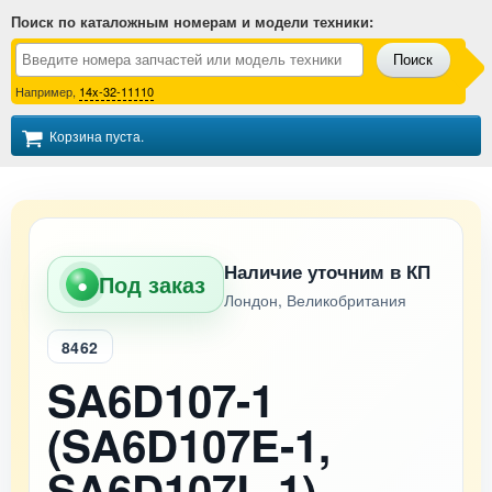
Поиск по каталожным номерам и модели техники
:
Поиск
Например,
14x-32-11110
Корзина пуста.
Наличие уточним в КП
Под заказ
●
Лондон, Великобритания
8462
SA6D107-1
(SA6D107E-1,
SA6D107L-1)