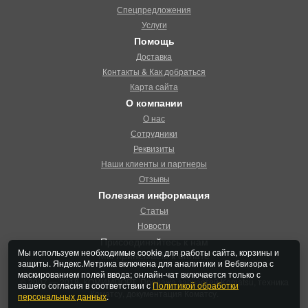
Спецпредложения
Услуги
Помощь
Доставка
Контакты & Как добраться
Карта сайта
О компании
О нас
Сотрудники
Реквизиты
Наши клиенты и партнеры
Отзывы
Полезная информация
Статьи
Новости
Присоединяйтесь к нам
Мы используем необходимые cookie для работы сайта, корзины и
Мы принемаем к оплате
защиты. Яндекс.Метрика включена для аналитики и Вебвизора с
маскированием полей ввода; онлайн-чат включается только с
© 2007 — 2018, КОМИМПОРТ. Продажа запчастей Komatsu, техника
вашего согласия в соответствии с
Политикой обработки
Коматсу, документация Коматсу.
персональных данных
.