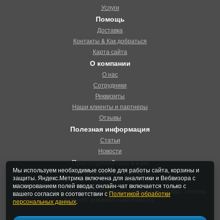
Услуги
Помощь
Доставка
Контакты & Как добраться
Карта сайта
О компании
О нас
Сотрудники
Реквизиты
Наши клиенты и партнеры
Отзывы
Полезная информация
Статьи
Новости
Присоединяйтесь к нам
Мы используем необходимые cookie для работы сайта, корзины и
Мы принемаем к оплате
защиты. Яндекс.Метрика включена для аналитики и Вебвизора с
маскированием полей ввода; онлайн-чат включается только с
© 2007 — 2018, КОМИМПОРТ. Продажа запчастей Komatsu, техника
вашего согласия в соответствии с
Политикой обработки
Коматсу, документация Коматсу.
персональных данных
.
Политика обработки персональных данных
Условия оформления и
продажи