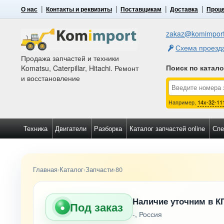
О нас
Контакты и реквизиты
Поставщикам
Доставка
Проце
zakaz@komimport
Схема проезд
Продажа запчастей и техники
Поиск по катал
Komatsu, Caterpillar, Hitachi. Ремонт
и восстановление
Например,
14x-32-11
Техника
Двигатели
Разборка
Каталог запчастей online
Спе
Главная
›
Каталог
›
Запчасти
›
80
Наличие уточним в К
Под заказ
●
-, Россия