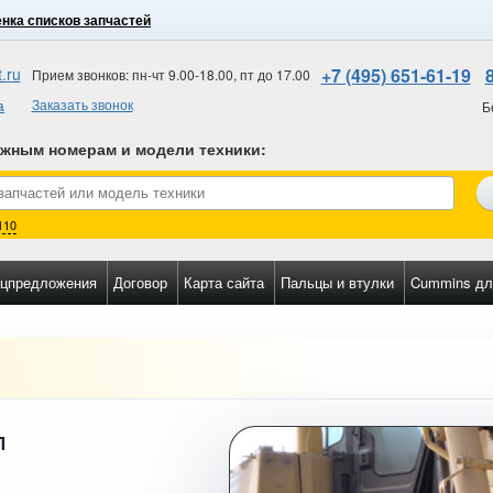
нка списков запчастей
.ru
+7 (495) 651-61-19
Прием звонков: пн-чт 9.00-18.00, пт до 17.00
а
Заказать звонок
Б
ожным номерам и модели техники
:
110
цпредложения
Договор
Карта сайта
Пальцы и втулки
Cummins дл
П