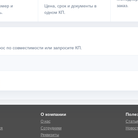
заказ.
омер и
Цена, срок и документы в
ь.
одном КП.
рос по совместимости или запросите КП.
О компании
Поле
О нас
Стать
ся
Сотрудники
Новос
Реквизиты