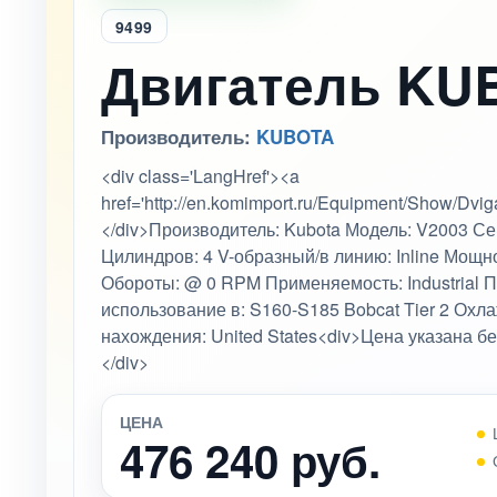
9499
Двигатель KU
Производитель:
KUBOTA
<div class='LangHref'><a
href='http://en.komimport.ru/Equipment/Show/D
</div>Производитель: Kubota Модель: V2003 С
Цилиндров: 4 V-образный/в линию: Inline Мощно
Обороты: @ 0 RPM Применяемость: Industrial 
использование в: S160-S185 Bobcat Tier 2 Охл
нахождения: United States<div>Цена указана бе
</div>
ЦЕНА
476 240 руб.