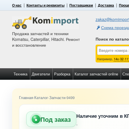
О нас
Контакты и реквизиты
Поставщикам
Доставка
Проце
zakaz@komimport
Схема проезд
Продажа запчастей и техники
Поиск по катал
Komatsu, Caterpillar, Hitachi. Ремонт
и восстановление
Например,
14x-32-11
Техника
Двигатели
Разборка
Каталог запчастей online
Спе
Главная
›
Каталог
›
Запчасти
›
9499
Наличие уточним в К
Под заказ
●
,