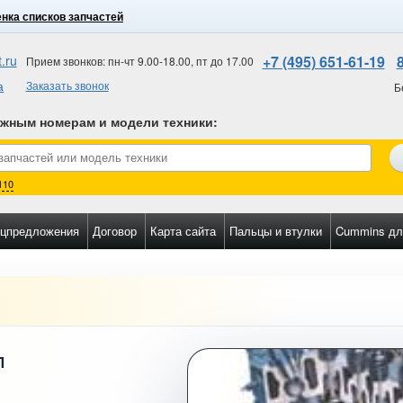
нка списков запчастей
.ru
+7 (495) 651-61-19
Прием звонков: пн-чт 9.00-18.00, пт до 17.00
а
Заказать звонок
Б
ожным номерам и модели техники
:
110
цпредложения
Договор
Карта сайта
Пальцы и втулки
Cummins дл
П