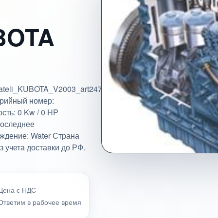
BOTA
vigateli_KUBOTA_V2003_art24751'>ENG</a>
ерийный номер:
сть: 0 Kw / 0 HP
Последнее
аждение: Water Страна
з учета доставки до РФ.
Цена с НДС
Ответим в рабочее время