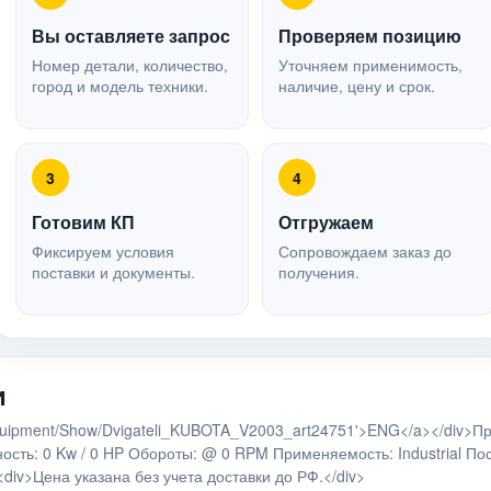
Вы оставляете запрос
Проверяем позицию
Номер детали, количество,
Уточняем применимость,
город и модель техники.
наличие, цену и срок.
3
4
Готовим КП
Отгружаем
Фиксируем условия
Сопровождаем заказ до
поставки и документы.
получения.
и
ru/Equipment/Show/Dvigateli_KUBOTA_V2003_art24751'>ENG</a></div
ость: 0 Kw / 0 HP Обороты: @ 0 RPM Применяемость: Industrial По
div>Цена указана без учета доставки до РФ.</div>