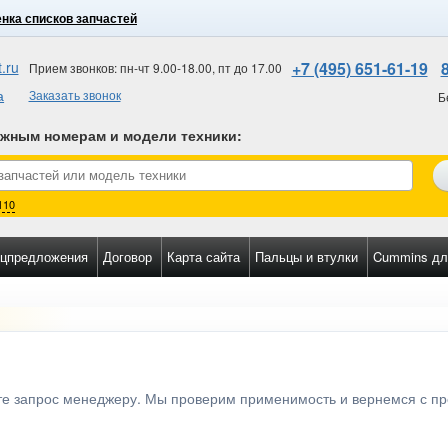
нка списков запчастей
.ru
+7 (495) 651-61-19
Прием звонков: пн-чт 9.00-18.00, пт до 17.00
а
Заказать звонок
Б
ожным номерам и модели техники
:
110
цпредложения
Договор
Карта сайта
Пальцы и втулки
Cummins дл
ьте запрос менеджеру. Мы проверим применимость и вернемся с п