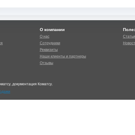
О компании
Поле
О нас
Стать
ся
Сотрудники
Новос
Реквизиты
Наши клиенты и партнеры
Отзывы
матсу, документация Коматсу.
родажи