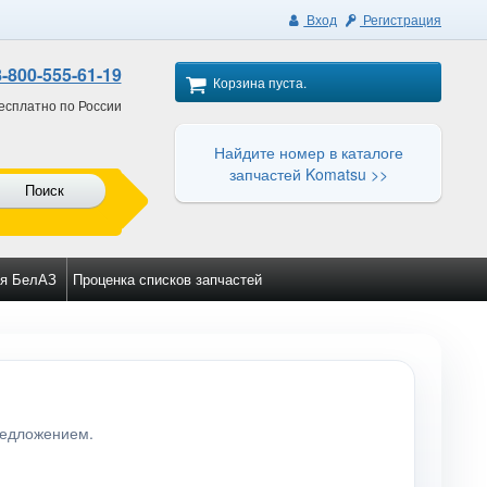
Вход
Регистрация
8-800-555-61-19
Корзина пуста.
есплатно по России
Найдите номер в каталоге
запчастей Komatsu >>
Поиск
я БелАЗ
Проценка списков запчастей
редложением.