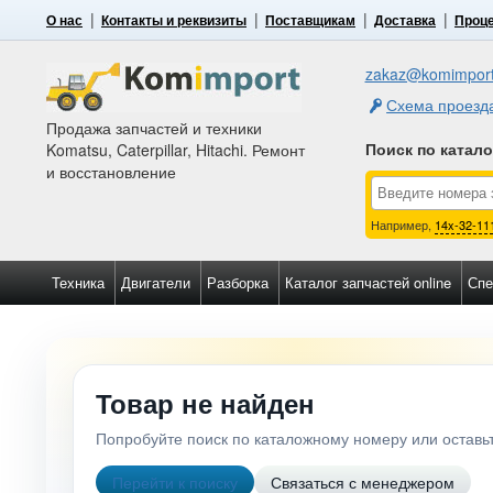
О нас
Контакты и реквизиты
Поставщикам
Доставка
Проце
zakaz@komimport
Схема проезд
Продажа запчастей и техники
Поиск по катал
Komatsu, Caterpillar, Hitachi. Ремонт
и восстановление
Например,
14x-32-11
Техника
Двигатели
Разборка
Каталог запчастей online
Спе
Товар не найден
Попробуйте поиск по каталожному номеру или остав
Перейти к поиску
Связаться с менеджером