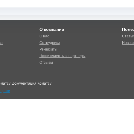
О компании
Поле
О нас
Стать
ся
Сотрудники
Новос
Реквизиты
Наши клиенты и партнеры
Отзывы
матсу, документация Коматсу.
родажи