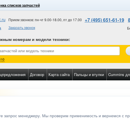
нка списков запчастей
.ru
+7 (495) 651-61-19
Прием звонков: пн-чт 9.00-18.00, пт до 17.00
а
Заказать звонок
Б
ожным номерам и модели техники
:
110
цпредложения
Договор
Карта сайта
Пальцы и втулки
Cummins дл
ьте запрос менеджеру. Мы проверим применимость и вернемся с п