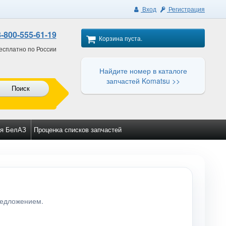
Вход
Регистрация
8-800-555-61-19
Корзина пуста.
есплатно по России
Найдите номер в каталоге
запчастей Komatsu >>
Поиск
я БелАЗ
Проценка списков запчастей
редложением.