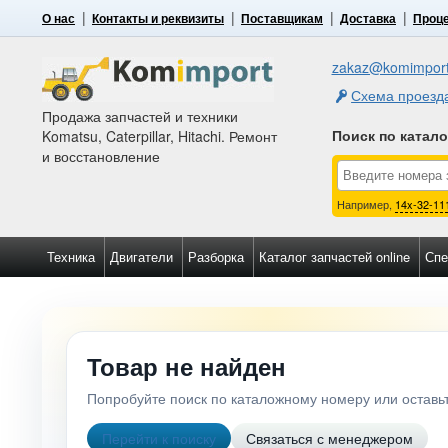
О нас
Контакты и реквизиты
Поставщикам
Доставка
Проце
zakaz@komimport
Схема проезд
Продажа запчастей и техники
Поиск по катал
Komatsu, Caterpillar, Hitachi. Ремонт
и восстановление
Например,
14x-32-11
Техника
Двигатели
Разборка
Каталог запчастей online
Спе
Товар не найден
Попробуйте поиск по каталожному номеру или остав
Перейти к поиску
Связаться с менеджером