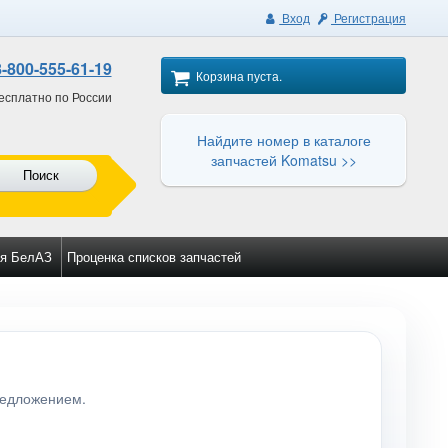
Вход
Регистрация
8-800-555-61-19
Корзина пуста.
есплатно по России
Найдите номер в каталоге
запчастей Komatsu >>
Поиск
я БелАЗ
Проценка списков запчастей
редложением.