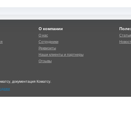
О компании
Поле
О нас
Стать
ся
Сотрудники
Новос
Реквизиты
Наши клиенты и партнеры
Отзывы
матсу, документация Коматсу.
родажи