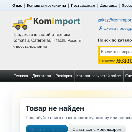
О нас
Контакты и реквизиты
Поставщикам
Доставка
Проце
zakaz@komimport
Схема проезд
Продажа запчастей и техники
Поиск по катал
Komatsu, Caterpillar, Hitachi. Ремонт
и восстановление
Например,
14x-32-11
Техника
Двигатели
Разборка
Каталог запчастей online
Спе
Товар не найден
Попробуйте поиск по каталожному номеру или остав
Перейти к поиску
Связаться с менеджером