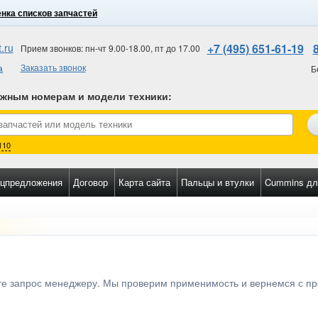
нка списков запчастей
.ru
+7 (495) 651-61-19
Прием звонков: пн-чт 9.00-18.00, пт до 17.00
а
Заказать звонок
Б
ожным номерам и модели техники
:
110
цпредложения
Договор
Карта сайта
Пальцы и втулки
Cummins дл
ьте запрос менеджеру. Мы проверим применимость и вернемся с п