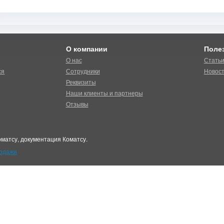
О компании
Поле
О нас
Стать
ся
Сотрудники
Новос
Реквизиты
Наши клиенты и партнеры
Отзывы
матсу, документация Коматсу.
родажи