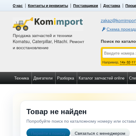
О нас
Контакты и реквизиты
Поставщикам
Доставка
Проце
zakaz@komimport
Схема проезд
Продажа запчастей и техники
Поиск по катал
Komatsu, Caterpillar, Hitachi. Ремонт
и восстановление
Например,
14x-32-11
Техника
Двигатели
Разборка
Каталог запчастей online
Спе
Товар не найден
Попробуйте поиск по каталожному номеру или остав
Перейти к поиску
Связаться с менеджером