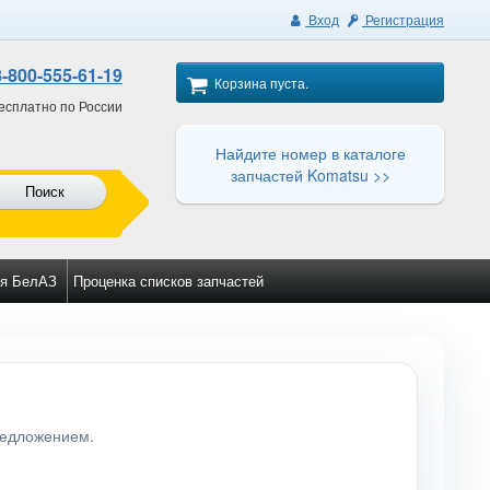
Вход
Регистрация
8-800-555-61-19
Корзина пуста.
есплатно по России
Найдите номер в каталоге
запчастей Komatsu >>
Поиск
я БелАЗ
Проценка списков запчастей
редложением.