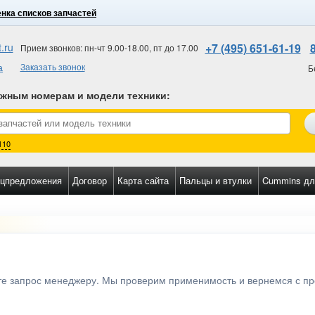
нка списков запчастей
.ru
+7 (495) 651-61-19
Прием звонков: пн-чт 9.00-18.00, пт до 17.00
а
Заказать звонок
Б
ожным номерам и модели техники
:
110
цпредложения
Договор
Карта сайта
Пальцы и втулки
Cummins дл
ьте запрос менеджеру. Мы проверим применимость и вернемся с п