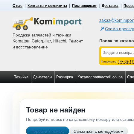
О нас
Контакты и реквизиты
Поставщикам
Доставка
Проце
zakaz@komimport
Схема проезд
Продажа запчастей и техники
Поиск по катал
Komatsu, Caterpillar, Hitachi. Ремонт
и восстановление
Например,
14x-32-11
Техника
Двигатели
Разборка
Каталог запчастей online
Спе
Товар не найден
Попробуйте поиск по каталожному номеру или остав
Перейти к поиску
Связаться с менеджером