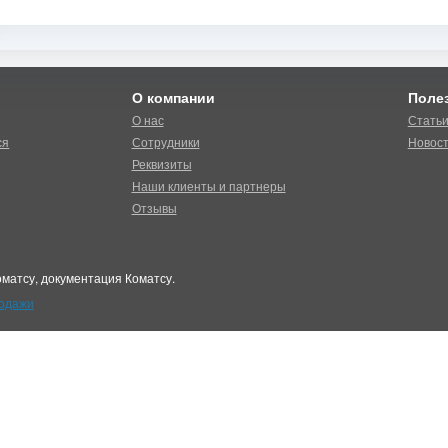
О компании
Поле
О нас
Стать
ся
Сотрудники
Новос
Реквизиты
Наши клиенты и партнеры
Отзывы
матсу, документация Коматсу.
родажи