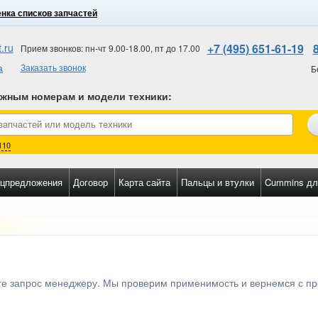
нка списков запчастей
.ru
+7 (495) 651-61-19
Прием звонков: пн-чт 9.00-18.00, пт до 17.00
а
Заказать звонок
Б
ожным номерам и модели техники
:
110
цпредложения
Договор
Карта сайта
Пальцы и втулки
Cummins дл
ьте запрос менеджеру. Мы проверим применимость и вернемся с п