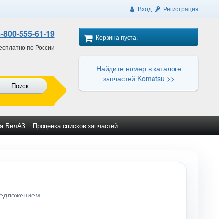
Вход
Регистрация
8-800-555-61-19
Корзина пуста.
есплатно по России
Найдите номер в каталоге
запчастей Komatsu >>
Поиск
я БелАЗ
Проценка списков запчастей
редложением.