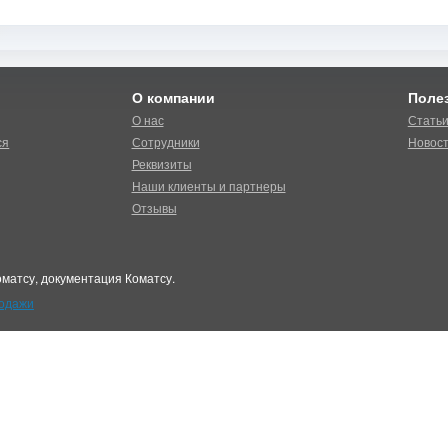
О компании
Поле
О нас
Стать
ся
Сотрудники
Новос
Реквизиты
Наши клиенты и партнеры
Отзывы
матсу, документация Коматсу.
родажи