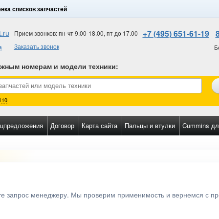
нка списков запчастей
.ru
+7 (495) 651-61-19
Прием звонков: пн-чт 9.00-18.00, пт до 17.00
а
Заказать звонок
Б
ожным номерам и модели техники
:
110
цпредложения
Договор
Карта сайта
Пальцы и втулки
Cummins дл
ьте запрос менеджеру. Мы проверим применимость и вернемся с п