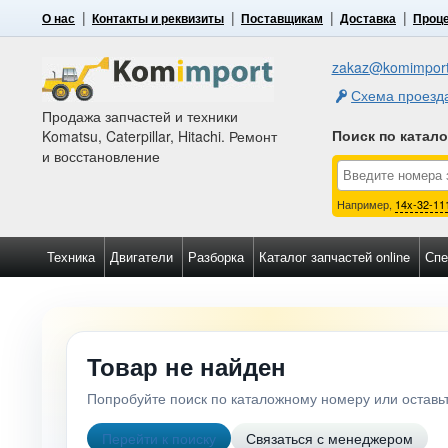
О нас
Контакты и реквизиты
Поставщикам
Доставка
Проце
zakaz@komimport
Схема проезд
Продажа запчастей и техники
Поиск по катал
Komatsu, Caterpillar, Hitachi. Ремонт
и восстановление
Например,
14x-32-11
Техника
Двигатели
Разборка
Каталог запчастей online
Спе
Товар не найден
Попробуйте поиск по каталожному номеру или остав
Перейти к поиску
Связаться с менеджером