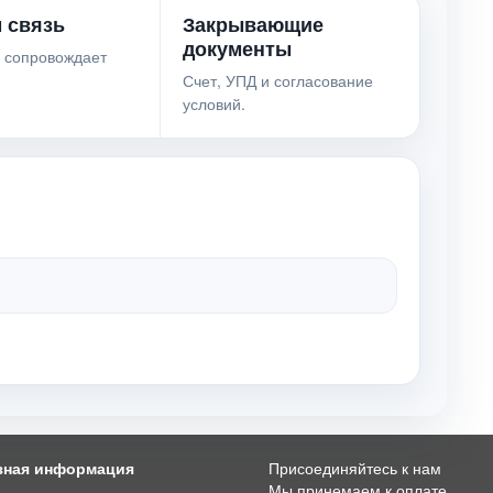
 связь
Закрывающие
документы
 сопровождает
Счет, УПД и согласование
условий.
зная информация
Присоединяйтесь к нам
Мы принемаем к оплате
и