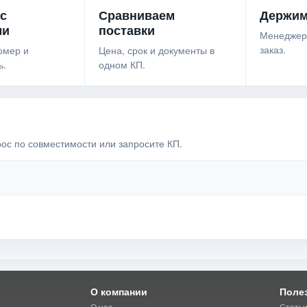
 с
Сравниваем
Держим
ми
поставки
Менеджер
заказ.
омер и
Цена, срок и документы в
ь.
одном КП.
рос по совместимости или запросите КП.
О компании
Поле
О нас
Стать