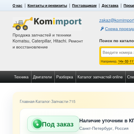
О нас
Контакты и реквизиты
Поставщикам
Доставка
Проце
zakaz@komimport
Схема проезд
Продажа запчастей и техники
Поиск по катал
Komatsu, Caterpillar, Hitachi. Ремонт
и восстановление
Например,
14x-32-11
Техника
Двигатели
Разборка
Каталог запчастей online
Спе
Главная
›
Каталог
›
Запчасти
›
715
Наличие уточним в К
Под заказ
●
Санкт-Петербург, Россия