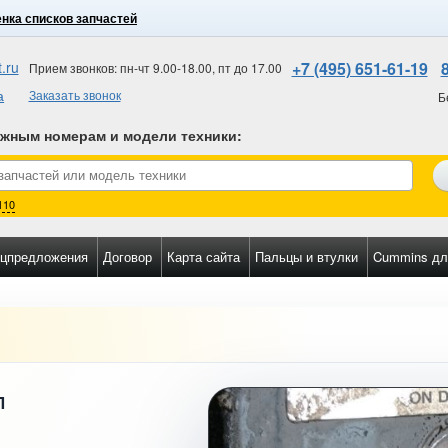
нка списков запчастей
.ru
+7 (495) 651-61-19
Прием звонков: пн-чт 9.00-18.00, пт до 17.00
а
Заказать звонок
Б
ожным номерам и модели техники
:
110
цпредложения
Договор
Карта сайта
Пальцы и втулки
Cummins дл
П