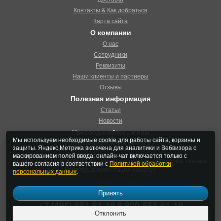
Контакты & Как добраться
Карта сайта
О компании
О нас
Сотрудники
Реквизиты
Наши клиенты и партнеры
Отзывы
Полезная информация
Статьи
Новости
Присоединяйтесь к нам
Мы используем необходимые cookie для работы сайта, корзины и
Мы принемаем к оплате
защиты. Яндекс.Метрика включена для аналитики и Вебвизора с
маскированием полей ввода; онлайн-чат включается только с
© 2007 — 2018, КОМИМПОРТ. Продажа запчастей Komatsu, техника
вашего согласия в соответствии с
Политикой обработки
Коматсу, документация Коматсу.
персональных данных
.
Политика обработки персональных данных
Условия оформления и
продажи
Принять
+7 (495) 651-61-19
8 800-555-61-19
Отклонить
Заказать звонок