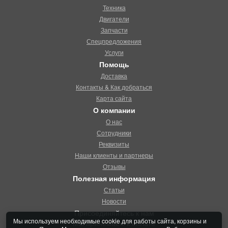
Техника
Двигатели
Запчасти
Спецпредложения
Услуги
Помощь
Доставка
Контакты & Как добраться
Карта сайта
О компании
О нас
Сотрудники
Реквизиты
Наши клиенты и партнеры
Отзывы
Полезная информация
Статьи
Новости
Присоединяйтесь к нам
Мы используем необходимые cookie для работы сайта, корзины и
Мы принемаем к оплате