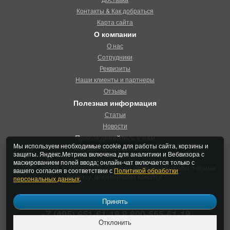
Контакты & Как добраться
Карта сайта
О компании
О нас
Сотрудники
Реквизиты
Наши клиенты и партнеры
Отзывы
Полезная информация
Статьи
Новости
Присоединяйтесь к нам
Мы используем необходимые cookie для работы сайта, корзины и
Мы принемаем к оплате
защиты. Яндекс.Метрика включена для аналитики и Вебвизора с
маскированием полей ввода; онлайн-чат включается только с
© 2007 — 2018, КОМИМПОРТ. Продажа запчастей Komatsu, техника
вашего согласия в соответствии с
Политикой обработки
Коматсу, документация Коматсу.
персональных данных
.
Политика обработки персональных данных
Условия оформления и
продажи
Принять
+7 (495) 651-61-19
8 800-555-61-19
Отклонить
Заказать звонок