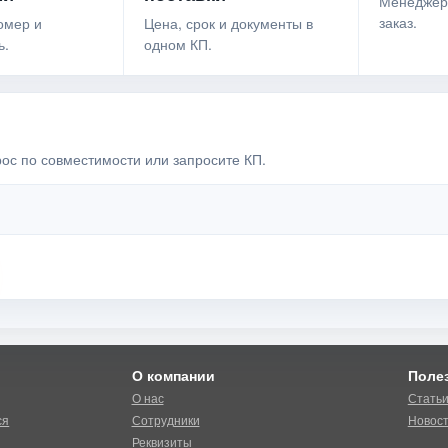
Менеджер
заказ.
омер и
Цена, срок и документы в
ь.
одном КП.
рос по совместимости или запросите КП.
О компании
Поле
О нас
Стать
ся
Сотрудники
Новос
Реквизиты