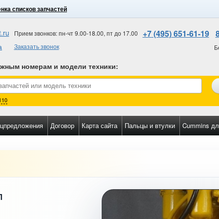
нка списков запчастей
.ru
+7 (495) 651-61-19
Прием звонков: пн-чт 9.00-18.00, пт до 17.00
а
Заказать звонок
Б
ожным номерам и модели техники
:
110
цпредложения
Договор
Карта сайта
Пальцы и втулки
Cummins дл
П