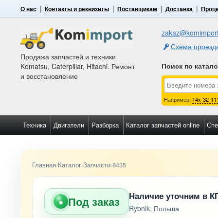
О нас
Контакты и реквизиты
Поставщикам
Доставка
Проце
zakaz@komimport
Схема проезд
Продажа запчастей и техники
Поиск по катал
Komatsu, Caterpillar, Hitachi. Ремонт
и восстановление
Например,
14x-32-11
Техника
Двигатели
Разборка
Каталог запчастей online
Спе
Главная
›
Каталог
›
Запчасти
›
8435
Наличие уточним в К
Под заказ
●
Rybnik, Польша